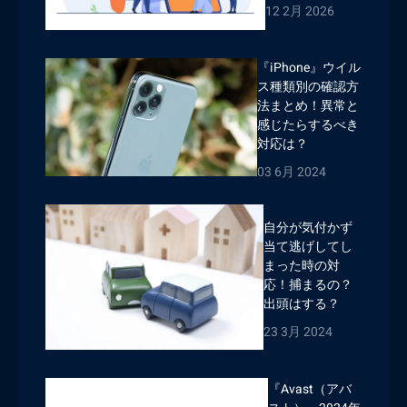
12 2月 2026
『iPhone』ウイル
ス種類別の確認方
法まとめ！異常と
感じたらするべき
対応は？
03 6月 2024
自分が気付かず
当て逃げしてし
まった時の対
応！捕まるの？
出頭はする？
23 3月 2024
『Avast（アバ