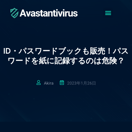
アバスト フリーについて
アバスト無料アンチウイルス
アバスト モバイルセキュリティ
コ
ン
テ
ン
ツ
へ
ID・パスワードブックも販売！パス
ス
キ
ワードを紙に記録するのは危険？
ッ
プ
Akira
2023年1月26日