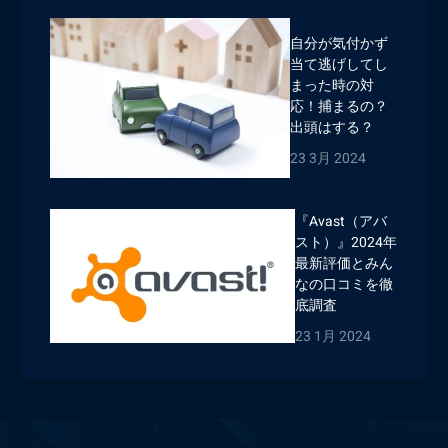
自分が気付かず
当て逃げしてし
まった時の対
応！捕まるの？
出頭はする？
23 3月 2024
『Avast（アバ
スト）』2024年
最新評価とみん
なの口コミを徹
底調査
23 1月 2024