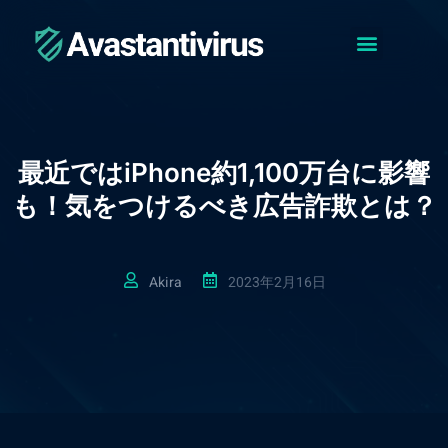
アバスト フリーについて
アバスト無料アンチウイルス
アバスト モバイルセキュリティ
コ
ン
テ
ン
ツ
へ
最近ではiPhone約1,100万台に影響
ス
キ
も！気をつけるべき広告詐欺とは？
ッ
プ
Akira
2023年2月16日