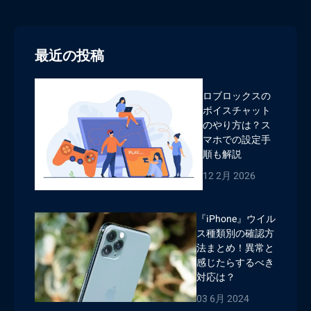
最近の投稿
ロブロックスの
ボイスチャット
のやり方は？ス
マホでの設定手
順も解説
12 2月 2026
『iPhone』ウイル
ス種類別の確認方
法まとめ！異常と
感じたらするべき
対応は？
03 6月 2024