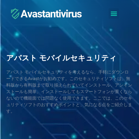
アバスト フリーについて
アバスト無料アンチウイルス
アバスト モバイルセキュリティ
コ
ン
テ
ン
ツ
へ
ス
アバスト モバイルセキュリティ
キ
ッ
アバスト モバイルセキュリティを考えるなら、手軽にダウンロ
プ
ードできるAvastがお勧めです。このセキュリティソフトは、無
料版から有料版まで取り揃えられていてインストール、アンイン
ストールも簡単。インストールしてもスマートフォンが重くなら
ないので機能面では問題なく使用できます。ここでは、このセキ
ュリティソフトのおすすめポイントと、気になる点をご紹介しま
す。