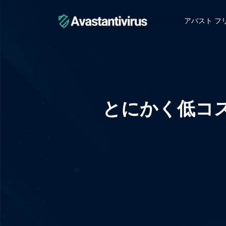
アバスト フ
コ
ン
テ
ン
ツ
へ
ス
とにかく低コス
キ
ッ
プ