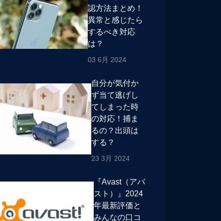
認方法まとめ！
異常と感じたら
するべき対応
は？
03 6月 2024
自分が気付か
ず当て逃げし
てしまった時
の対応！捕ま
るの？出頭は
する？
23 3月 2024
『Avast（アバ
スト）』2024
年最新評価と
みんなの口コ