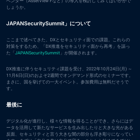
ベンダー（AssetView Fなど）の導入を検討してみてはいかがで
しょうか。
JAPANSecuritySummit」について
ここまで述べてきた、DXとセキュリティ面での課題。これらの
対策をするため、「DX推進をセキュリティ面から再考」を謳っ
た「
JAPANSecuritySummit
」が開催されます。
DX推進に伴うセキュリティ課題を受け、2022年10月24日(月) ～
11月6日(日)のおよそ2週間でオンデマンド形式のセミナーです。
まさに、国を挙げての一大イベント。参加費用は無料だそうで
す。
最後に
デジタル化が進行し、様々な情報を得ることができ、さらにはデ
ータを活用して新たなサービスを生み出したりと大きな光がある
反面、セキュリティと言う大きな闇の部分も浮き彫りになってい