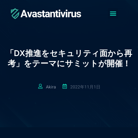
アバスト フリーについて
アバスト無料アンチウイルス
アバスト モバイルセキュリティ
コ
ン
テ
ン
ツ
へ
「DX推進をセキュリティ面から再
ス
キ
考」をテーマにサミットが開催！
ッ
プ
Akira
2022年11月1日