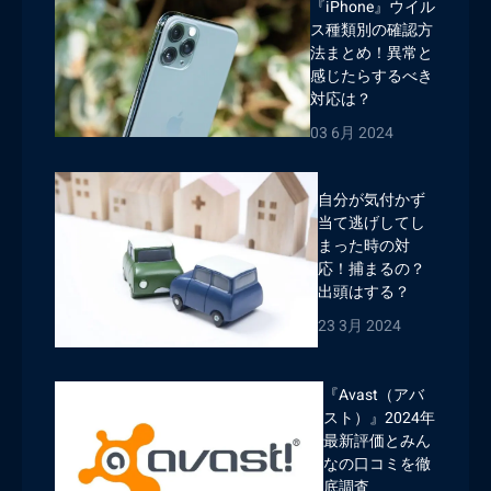
『iPhone』ウイル
ス種類別の確認方
法まとめ！異常と
感じたらするべき
対応は？
03 6月 2024
自分が気付かず
当て逃げしてし
まった時の対
応！捕まるの？
出頭はする？
23 3月 2024
『Avast（アバ
スト）』2024年
最新評価とみん
なの口コミを徹
底調査